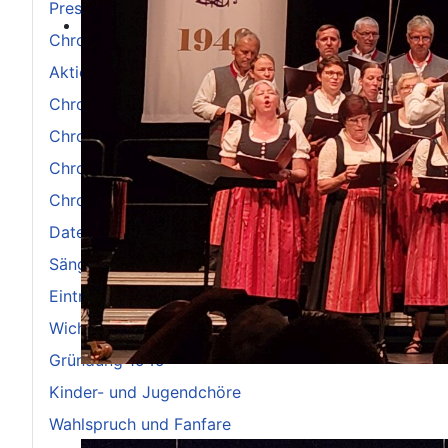
Pressemitteilungen
Chronik 2021-2030
Aktionstage Chor
Chronik 1961-1970
Chronik 2001-2010
Chronik 1991-2000
Chronik 2011-2020
Datenschutzerklärung
Sängerspruch
Eintritt SK FFB in den BSB
Wichtige Hinweise
Gründung 1949
Kinder- und Jugendchöre
Wahlspruch und Fanfare