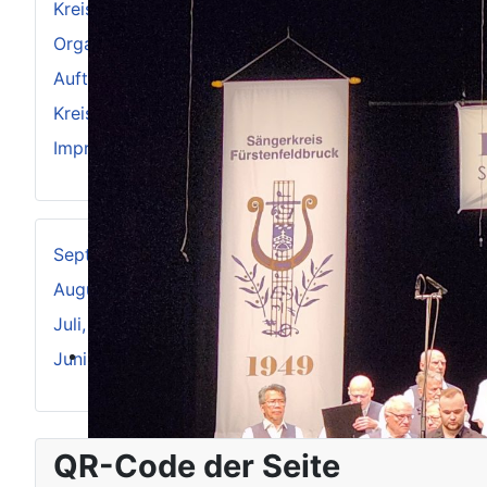
Kreischorleitung
Organisation
Auftakt zum 75-jährigen Jubiläum
Kreiskulturtage-2024
Impressum
September, 2025
August, 2025
Juli, 2025
Juni, 2025
QR-Code der Seite