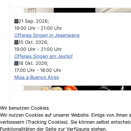
21 Sep. 2026
;
19:00 Uhr
-
21:00 Uhr
Offenes Singen in Jesenwang
15 Okt. 2026
;
19:00 Uhr
-
21:00 Uhr
Offenes Singen am Jexhof
18 Okt. 2026
;
17:00 Uhr
-
18:00 Uhr
Misa a Buenos Aires
Wir benutzen Cookies
Wir benutzen Cookies
Wir nutzen Cookies auf unserer Website. Einige von ihnen s
Wir nutzen Cookies auf unserer Website. Einige von ihnen s
verbessern (Tracking Cookies). Sie können selbst entschei
verbessern (Tracking Cookies). Sie können selbst entschei
Funktionalitäten der Seite zur Verfügung stehen.
Funktionalitäten der Seite zur Verfügung stehen.