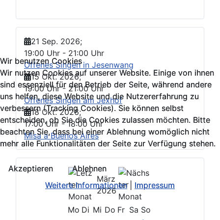
21 Sep. 2026
;
19:00 Uhr
-
21:00 Uhr
Wir benutzen Cookies
Wir benutzen Cookies
Offenes Singen in Jesenwang
Wir nutzen Cookies auf unserer Website. Einige von ihnen
Wir nutzen Cookies auf unserer Website. Einige von ihnen
15 Okt. 2026
;
sind essenziell für den Betrieb der Seite, während andere
sind essenziell für den Betrieb der Seite, während andere
19:00 Uhr
-
21:00 Uhr
uns helfen, diese Website und die Nutzererfahrung zu
uns helfen, diese Website und die Nutzererfahrung zu
Offenes Singen am Jexhof
verbessern (Tracking Cookies). Sie können selbst
verbessern (Tracking Cookies). Sie können selbst
18 Okt. 2026
;
entscheiden, ob Sie die Cookies zulassen möchten. Bitte
entscheiden, ob Sie die Cookies zulassen möchten. Bitte
17:00 Uhr
-
18:00 Uhr
beachten Sie, dass bei einer Ablehnung womöglich nicht
beachten Sie, dass bei einer Ablehnung womöglich nicht
Misa a Buenos Aires
mehr alle Funktionalitäten der Seite zur Verfügung stehen.
mehr alle Funktionalitäten der Seite zur Verfügung stehen.
Akzeptieren
Akzeptieren
Ablehnen
Ablehnen
März
Weitere Informationen
Weitere Informationen
|
|
Impressum
Impressum
2026
Mo
Di
Mi
Do
Fr
Sa
So