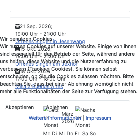
21 Sep. 2026
;
19:00 Uhr
-
21:00 Uhr
Wir benutzen Cookies
Wir benutzen Cookies
Offenes Singen in Jesenwang
Wir nutzen Cookies auf unserer Website. Einige von ihnen
Wir nutzen Cookies auf unserer Website. Einige von ihnen
15 Okt. 2026
;
sind essenziell für den Betrieb der Seite, während andere
sind essenziell für den Betrieb der Seite, während andere
19:00 Uhr
-
21:00 Uhr
uns helfen, diese Website und die Nutzererfahrung zu
uns helfen, diese Website und die Nutzererfahrung zu
Offenes Singen am Jexhof
verbessern (Tracking Cookies). Sie können selbst
verbessern (Tracking Cookies). Sie können selbst
18 Okt. 2026
;
entscheiden, ob Sie die Cookies zulassen möchten. Bitte
entscheiden, ob Sie die Cookies zulassen möchten. Bitte
17:00 Uhr
-
18:00 Uhr
beachten Sie, dass bei einer Ablehnung womöglich nicht
beachten Sie, dass bei einer Ablehnung womöglich nicht
Misa a Buenos Aires
mehr alle Funktionalitäten der Seite zur Verfügung stehen.
mehr alle Funktionalitäten der Seite zur Verfügung stehen.
Akzeptieren
Akzeptieren
Ablehnen
Ablehnen
März
Weitere Informationen
Weitere Informationen
|
|
Impressum
Impressum
2026
Mo
Di
Mi
Do
Fr
Sa
So