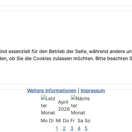
ind essenziell für den Betrieb der Seite, während andere u
ind essenziell für den Betrieb der Seite, während andere u
den, ob Sie die Cookies zulassen möchten. Bitte beachten S
den, ob Sie die Cookies zulassen möchten. Bitte beachten S
Weitere Informationen
Weitere Informationen
|
|
Impressum
Impressum
April
2026
Mo
Di
Mi
Do
Fr
Sa
So
1
2
3
4
5