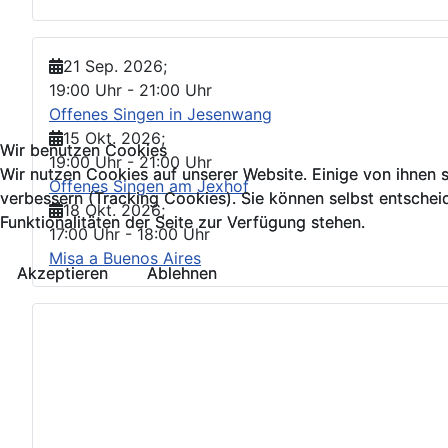
21 Sep. 2026
;
19:00 Uhr
-
21:00 Uhr
Offenes Singen in Jesenwang
15 Okt. 2026
;
Wir benutzen Cookies
Wir benutzen Cookies
19:00 Uhr
-
21:00 Uhr
Wir nutzen Cookies auf unserer Website. Einige von ihnen s
Wir nutzen Cookies auf unserer Website. Einige von ihnen s
Offenes Singen am Jexhof
verbessern (Tracking Cookies). Sie können selbst entschei
verbessern (Tracking Cookies). Sie können selbst entschei
18 Okt. 2026
;
Funktionalitäten der Seite zur Verfügung stehen.
Funktionalitäten der Seite zur Verfügung stehen.
17:00 Uhr
-
18:00 Uhr
Misa a Buenos Aires
Akzeptieren
Akzeptieren
Ablehnen
Ablehnen