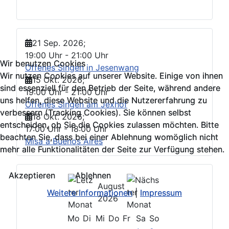
21 Sep. 2026
;
19:00 Uhr
-
21:00 Uhr
Wir benutzen Cookies
Wir benutzen Cookies
Offenes Singen in Jesenwang
Wir nutzen Cookies auf unserer Website. Einige von ihnen
Wir nutzen Cookies auf unserer Website. Einige von ihnen
15 Okt. 2026
;
sind essenziell für den Betrieb der Seite, während andere
sind essenziell für den Betrieb der Seite, während andere
19:00 Uhr
-
21:00 Uhr
uns helfen, diese Website und die Nutzererfahrung zu
uns helfen, diese Website und die Nutzererfahrung zu
Offenes Singen am Jexhof
verbessern (Tracking Cookies). Sie können selbst
verbessern (Tracking Cookies). Sie können selbst
18 Okt. 2026
;
entscheiden, ob Sie die Cookies zulassen möchten. Bitte
entscheiden, ob Sie die Cookies zulassen möchten. Bitte
17:00 Uhr
-
18:00 Uhr
beachten Sie, dass bei einer Ablehnung womöglich nicht
beachten Sie, dass bei einer Ablehnung womöglich nicht
Misa a Buenos Aires
mehr alle Funktionalitäten der Seite zur Verfügung stehen.
mehr alle Funktionalitäten der Seite zur Verfügung stehen.
Akzeptieren
Akzeptieren
Ablehnen
Ablehnen
August
Weitere Informationen
Weitere Informationen
|
|
Impressum
Impressum
2026
Mo
Di
Mi
Do
Fr
Sa
So