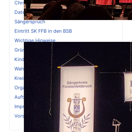
Chronik 2011-2020
Datenschutzerklärung
Sängerspruch
Eintritt SK FFB in den BSB
Wichtige Hinweise
Gründung 1949
Kinder- und Jugendchöre
Wahlspruch und Fanfare
Kreischorleitung
Organisation
Auftakt zum 75-jährigen Jubiläum
Impressum
Vorstand