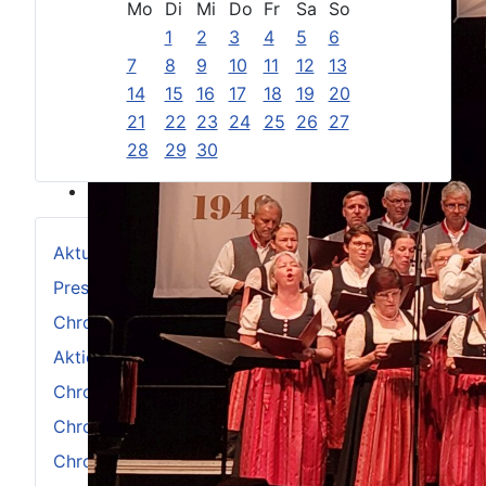
Mo
Di
Mi
Do
Fr
Sa
So
1
2
3
4
5
6
7
8
9
10
11
12
13
14
15
16
17
18
19
20
21
22
23
24
25
26
27
28
29
30
Aktuelles
Pressemitteilungen
Chronik 2021-2030
Aktionstage Chor
Chronik 1961-1970
Chronik 2001-2010
Chronik 1991-2000