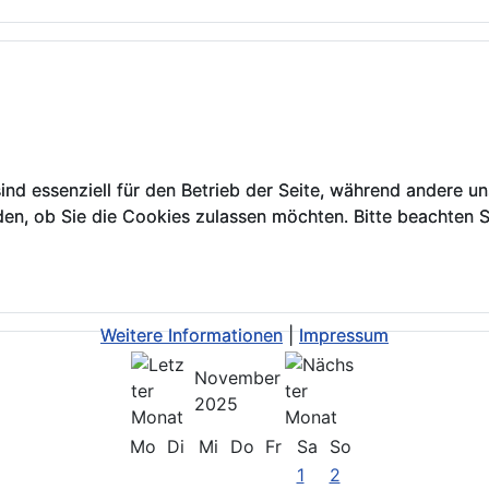
ind essenziell für den Betrieb der Seite, während andere u
ind essenziell für den Betrieb der Seite, während andere u
den, ob Sie die Cookies zulassen möchten. Bitte beachten S
den, ob Sie die Cookies zulassen möchten. Bitte beachten S
Weitere Informationen
Weitere Informationen
|
|
Impressum
Impressum
November
2025
Mo
Di
Mi
Do
Fr
Sa
So
1
2