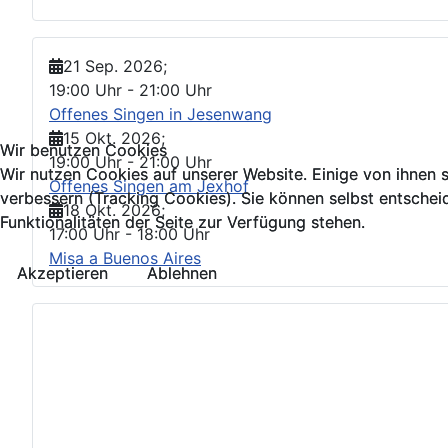
21 Sep. 2026
;
19:00 Uhr
-
21:00 Uhr
Offenes Singen in Jesenwang
15 Okt. 2026
;
Wir benutzen Cookies
Wir benutzen Cookies
19:00 Uhr
-
21:00 Uhr
Wir nutzen Cookies auf unserer Website. Einige von ihnen s
Wir nutzen Cookies auf unserer Website. Einige von ihnen s
Offenes Singen am Jexhof
verbessern (Tracking Cookies). Sie können selbst entschei
verbessern (Tracking Cookies). Sie können selbst entschei
18 Okt. 2026
;
Funktionalitäten der Seite zur Verfügung stehen.
Funktionalitäten der Seite zur Verfügung stehen.
17:00 Uhr
-
18:00 Uhr
Misa a Buenos Aires
Akzeptieren
Akzeptieren
Ablehnen
Ablehnen