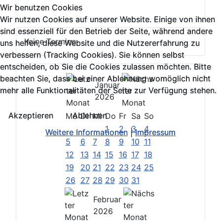
Wir benutzen Cookies
Wir benutzen Cookies
Wir nutzen Cookies auf unserer Website. Einige von ihnen
Wir nutzen Cookies auf unserer Website. Einige von ihnen
sind essenziell für den Betrieb der Seite, während andere
sind essenziell für den Betrieb der Seite, während andere
Keine Termine
uns helfen, diese Website und die Nutzererfahrung zu
uns helfen, diese Website und die Nutzererfahrung zu
verbessern (Tracking Cookies). Sie können selbst
verbessern (Tracking Cookies). Sie können selbst
entscheiden, ob Sie die Cookies zulassen möchten. Bitte
entscheiden, ob Sie die Cookies zulassen möchten. Bitte
beachten Sie, dass bei einer Ablehnung womöglich nicht
beachten Sie, dass bei einer Ablehnung womöglich nicht
Januar
mehr alle Funktionalitäten der Seite zur Verfügung stehen.
mehr alle Funktionalitäten der Seite zur Verfügung stehen.
2026
Akzeptieren
Akzeptieren
Ablehnen
Ablehnen
Mo
Di
Mi
Do
Fr
Sa
So
1
2
3
4
Weitere Informationen
Weitere Informationen
|
|
Impressum
Impressum
5
6
7
8
9
10
11
12
13
14
15
16
17
18
19
20
21
22
23
24
25
26
27
28
29
30
31
Februar
2026