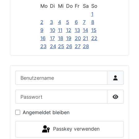
Mo
Di
Mi
Do
Fr
Sa
So
1
2
3
4
5
6
7
8
9
10
11
12
13
14
15
16
17
18
19
20
21
22
23
24
25
26
27
28
Benutzername
Passwort
Passwort 
Angemeldet bleiben
Passkey verwenden