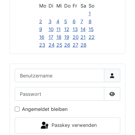
Mo
Di
Mi
Do
Fr
Sa
So
1
2
3
4
5
6
7
8
9
10
11
12
13
14
15
16
17
18
19
20
21
22
23
24
25
26
27
28
Benutzername
Passwort
Passwort 
Angemeldet bleiben
Passkey verwenden