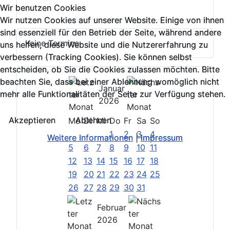
Wir benutzen Cookies
Wir benutzen Cookies
Wir nutzen Cookies auf unserer Website. Einige von ihnen
Wir nutzen Cookies auf unserer Website. Einige von ihnen
sind essenziell für den Betrieb der Seite, während andere
sind essenziell für den Betrieb der Seite, während andere
Keine Termine
uns helfen, diese Website und die Nutzererfahrung zu
uns helfen, diese Website und die Nutzererfahrung zu
verbessern (Tracking Cookies). Sie können selbst
verbessern (Tracking Cookies). Sie können selbst
entscheiden, ob Sie die Cookies zulassen möchten. Bitte
entscheiden, ob Sie die Cookies zulassen möchten. Bitte
beachten Sie, dass bei einer Ablehnung womöglich nicht
beachten Sie, dass bei einer Ablehnung womöglich nicht
Januar
mehr alle Funktionalitäten der Seite zur Verfügung stehen.
mehr alle Funktionalitäten der Seite zur Verfügung stehen.
2026
Akzeptieren
Akzeptieren
Ablehnen
Ablehnen
Mo
Di
Mi
Do
Fr
Sa
So
1
2
3
4
Weitere Informationen
Weitere Informationen
|
|
Impressum
Impressum
5
6
7
8
9
10
11
12
13
14
15
16
17
18
19
20
21
22
23
24
25
26
27
28
29
30
31
Februar
2026