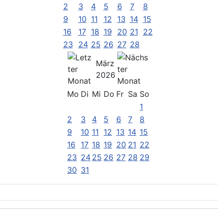
2
3
4
5
6
7
8
9
10
11
12
13
14
15
16
17
18
19
20
21
22
23
24
25
26
27
28
März
2026
Mo
Di
Mi
Do
Fr
Sa
So
1
2
3
4
5
6
7
8
9
10
11
12
13
14
15
16
17
18
19
20
21
22
23
24
25
26
27
28
29
30
31