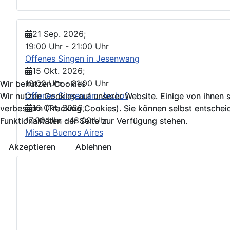
21 Sep. 2026
;
19:00 Uhr
-
21:00 Uhr
Offenes Singen in Jesenwang
15 Okt. 2026
;
19:00 Uhr
-
21:00 Uhr
Wir benutzen Cookies
Wir benutzen Cookies
Offenes Singen am Jexhof
Wir nutzen Cookies auf unserer Website. Einige von ihnen s
Wir nutzen Cookies auf unserer Website. Einige von ihnen s
18 Okt. 2026
;
verbessern (Tracking Cookies). Sie können selbst entschei
verbessern (Tracking Cookies). Sie können selbst entschei
17:00 Uhr
-
18:00 Uhr
Funktionalitäten der Seite zur Verfügung stehen.
Funktionalitäten der Seite zur Verfügung stehen.
Misa a Buenos Aires
Akzeptieren
Akzeptieren
Ablehnen
Ablehnen