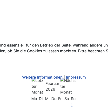
ind essenziell für den Betrieb der Seite, während andere u
ind essenziell für den Betrieb der Seite, während andere u
den, ob Sie die Cookies zulassen möchten. Bitte beachten S
den, ob Sie die Cookies zulassen möchten. Bitte beachten S
Weitere Informationen
Weitere Informationen
|
|
Impressum
Impressum
Februar
2026
Mo
Di
Mi
Do
Fr
Sa
So
1