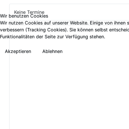
Keine Termine
Wir benutzen Cookies
Wir benutzen Cookies
Wir nutzen Cookies auf unserer Website. Einige von ihnen s
Wir nutzen Cookies auf unserer Website. Einige von ihnen s
verbessern (Tracking Cookies). Sie können selbst entschei
verbessern (Tracking Cookies). Sie können selbst entschei
Funktionalitäten der Seite zur Verfügung stehen.
Funktionalitäten der Seite zur Verfügung stehen.
Akzeptieren
Akzeptieren
Ablehnen
Ablehnen