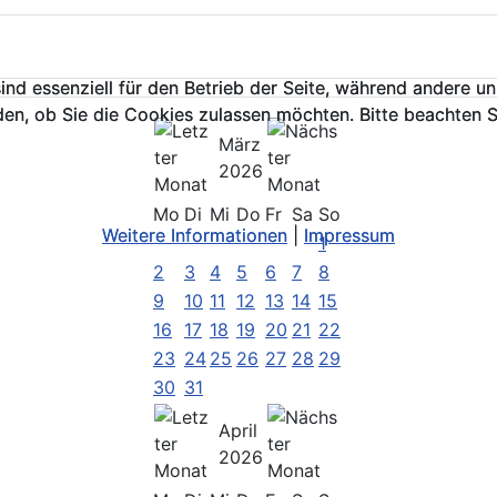
ind essenziell für den Betrieb der Seite, während andere u
ind essenziell für den Betrieb der Seite, während andere u
den, ob Sie die Cookies zulassen möchten. Bitte beachten S
den, ob Sie die Cookies zulassen möchten. Bitte beachten S
März
2026
Mo
Di
Mi
Do
Fr
Sa
So
Weitere Informationen
Weitere Informationen
|
|
Impressum
Impressum
1
2
3
4
5
6
7
8
9
10
11
12
13
14
15
16
17
18
19
20
21
22
23
24
25
26
27
28
29
30
31
April
2026